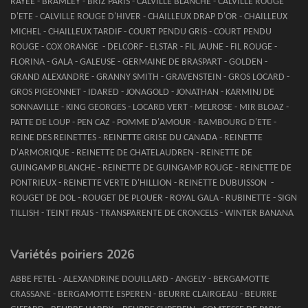
RAYEE - BRAMLEY - BRIZ PARIS - CALVILLE BLANCHE - CALVILLE ROUGE
D'ETE - CALVILLE ROUGE D'HIVER - CHAILLEUX DRAP D'OR - CHAILLEUX
MICHEL - CHAILLEUX TARDIF - COURT PENDU GRIS - COURT PENDU
ROUGE - COX ORANGE - DELCORF - ELSTAR - FIL JAUNE - FIL ROUGE -
FLORINA - GALA - GALEUSE - GERMAINE DE BRASPART - GOLDEN -
GRAND ALEXANDRE - GRANNY SMITH - GRAVENSTEIN - GROS LOCARD -
GROS PIGEONNET - IDARED - JONAGOLD - JONATHAN - KARMINJ DE
SONNAVILLE - KING GEORGES - LOCARD VERT - MELROSE - MIR BLOAZ -
PATTE DE LOUP - PEN CAZ - POMME D'AMOUR - RAMBOURG D'ETE -
REINE DES REINETTES - REINETTE GRISE DU CANADA - REINETTE
D'ARMORIQUE - REINETTE DE CHATELAUDREN - REINETTE DE
GUINGAMP BLANCHE - REINETTE DE GUINGAMP ROUGE - REINETTE DE
PONTRIEUX - REINETTE VERTE D'HILLION - REINETTE DUBUISSON -
ROUGET DE DOL - ROUGET DE PLOUER - ROYAL GALA - RUBINETTE - SIGN
TILLISH - TEINT FRAIS - TRANSPARENTE DE CRONCELS - WINTER BANANA
Variétés poiriers 2026
ABBE FETEL - ALEXANDRINE DOUILLARD - ANGELY - BERGAMOTTE
CRASSANE - BERGAMOTTE ESPEREN - BEURRE CLAIRGEAU - BEURRE