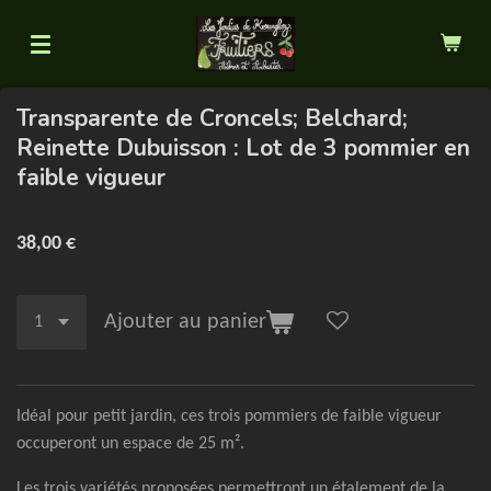
Passer
au
contenu
principal
Transparente de Croncels; Belchard;
Reinette Dubuisson : Lot de 3 pommier en
faible vigueur
38,00 €
Ajouter au panier
Idéal pour petit jardin, ces trois pommiers de faible vigueur
occuperont un espace de 25 m².
Les trois variétés proposées permettront un étalement de la